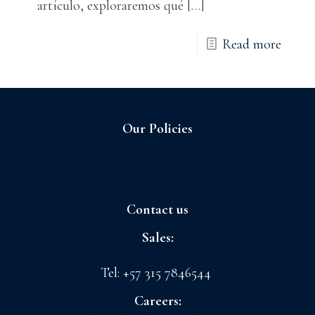
artículo, exploraremos qué
[…]
Read more
Our Policies
Sagrilaft and Business Ethic Program
Contact us
Sales:
sales@floreslaconchita.com
Tel: +57 315 7846544
Careers: