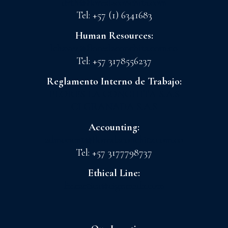
drth@floreslaconchita.com
Tel: +57 (1) 6341683
Human Resources:
lchavez@floreslaconchita.com.co
Tel: +57 3178556237
Reglamento Interno de Trabajo:
FLORES LA CONCHITA S.A.S
CI GRANADA S.A.S
Accounting:
admoncnt@floreslaconchita.com.co
Tel: +57 3177798737
Ethical Line:
lineaetica@cigranada.com