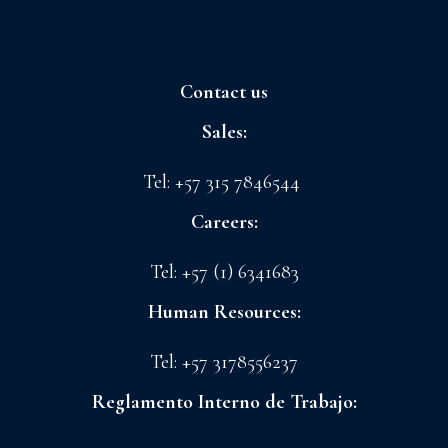
Sagrilaft and Business Ethic Program
Contact us
Sales:
sales@floreslaconchita.com
Tel: +57 315 7846544
Careers:
drth@floreslaconchita.com
Tel: +57 (1) 6341683
Human Resources:
lchavez@floreslaconchita.com.co
Tel: +57 3178556237
Reglamento Interno de Trabajo:
FLORES LA CONCHITA S.A.S