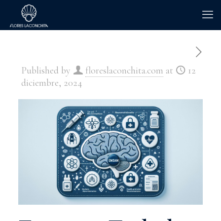
Published by
floreslaconchita.com
at
12
diciembre, 2024