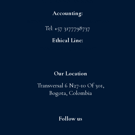
CI GRANADA S.A.S
Accounting:
admoncnt@floreslaconchita.com.co
Tel: +57 3177798737
Ethical Line:
lineaetica@cigranada.com
Our Location
Transversal 6 N27-10 Of 301,
Bogota, Colombia
Follow us