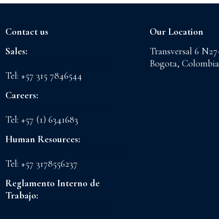
Contact us
Our Location
Sales:
Transversal 6 N27
sales@floreslaconchita.com
Bogota, Colombia
Tel: +57 315 7846544
Careers:
drth@floreslaconchita.com
Tel: +57 (1) 6341683
Human Resources:
lchavez@floreslaconchita.com.co
Tel: +57 3178556237
Reglamento Interno de
Trabajo:
FLORES LA CONCHITA