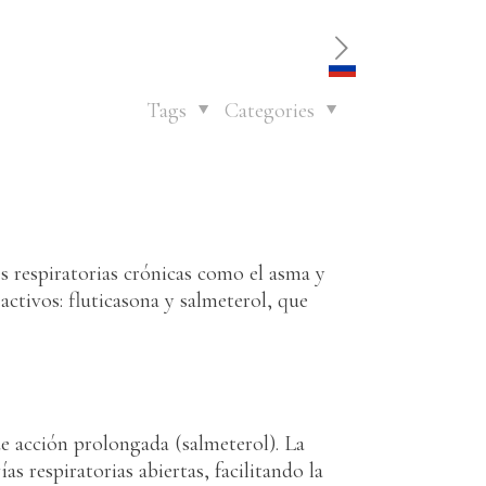
Products
Contact us
Tags
Categories
 respiratorias crónicas como el asma y
tivos: fluticasona y salmeterol, que
e acción prolongada (salmeterol). La
as respiratorias abiertas, facilitando la