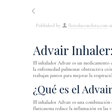
Home
About us
Published by
floreslaconchita.com
a
Advair Inhale
El inhalador Advair es un medicamento c
la enfermedad pulmonar obstructiva crón
trabajan juntos para mejorar la respiraci
¿Qué es el Advai
El inhalador Advair es una combinación d
fluticasona reduce la inflamación en las v