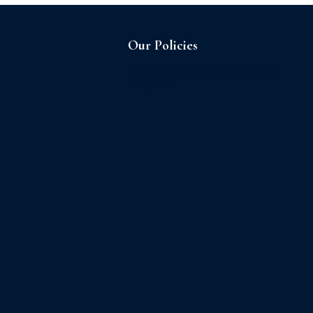
Our Policies
Sagrilaft and Business Ethic
Program